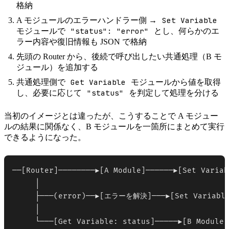
格納
Set Variable
A モジュールのエラーハンドラー側 →
"status": "error"
モジュールで
とし、何らかのエ
ラー内容や復旧情報も JSON で格納
先頭の Router から、後続で呼び出したい共通処理（B モ
ジュール）を追加する
Get Variable
共通処理側で
モジュールから値を取得
"status"
し、必要に応じて
を判定して処理を分ける
当初のイメージとは違ったが、こうすることで A モジュー
ルの結果に関係なく、B モジュールを一箇所にまとめて実行
できるようになった。
──[Router]────────▶[A Module]──────▶[Set Variab
     │                             

     ├───(error)──▶[エラーを解決]───▶[Set Variable:
     │

     └───[Get Variable: status]─────▶[B Module]