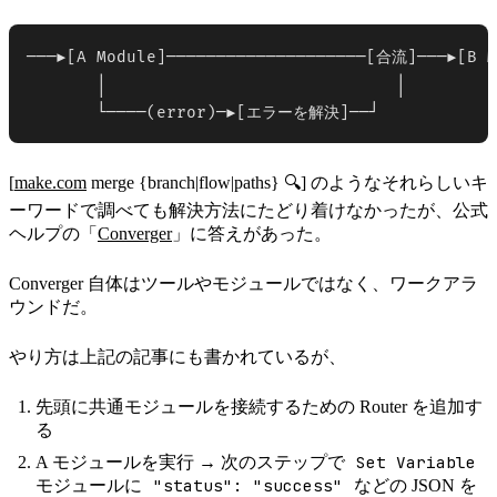
───▶[A Module]────────────────────[合流]───▶[B Mo
       │                             │

       └────(error)─▶[エラーを解決]──┘
[
make.com
merge {branch|flow|paths} 🔍] のようなそれらしいキ
ーワードで調べても解決方法にたどり着けなかったが、公式
ヘルプの「
Converger
」に答えがあった。
Converger 自体はツールやモジュールではなく、ワークアラ
ウンドだ。
やり方は上記の記事にも書かれているが、
先頭に共通モジュールを接続するための Router を追加す
る
Set Variable
A モジュールを実行 → 次のステップで
"status": "success"
モジュールに
などの JSON を