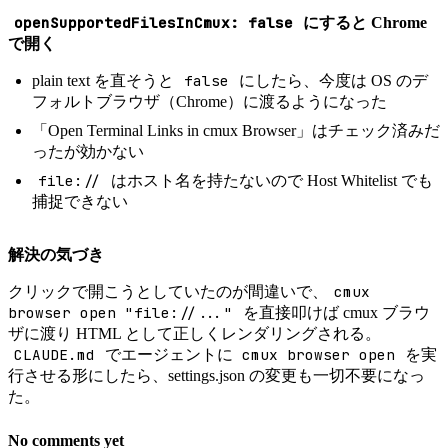
openSupportedFilesInCmux: false
にすると Chrome
で開く
false
plain text を直そうと
にしたら、今度は OS のデ
フォルトブラウザ（Chrome）に渡るようになった
「Open Terminal Links in cmux Browser」はチェック済みだ
ったが効かない
file://
はホスト名を持たないので Host Whitelist でも
捕捉できない
解決の気づき
cmux
クリックで開こうとしていたのが間違いで、
browser open "file://..."
を直接叩けば cmux ブラウ
ザに渡り HTML として正しくレンダリングされる。
CLAUDE.md
cmux browser open
でエージェントに
を実
行させる形にしたら、settings.json の変更も一切不要になっ
た。
No comments yet