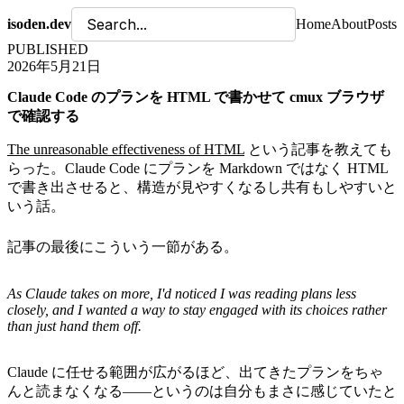
isoden.dev
Home
About
Posts
PUBLISHED
2026年5月21日
Claude Code のプランを HTML で書かせて cmux ブラウザ
で確認する
The unreasonable effectiveness of HTML
という記事を教えても
らった。Claude Code にプランを Markdown ではなく HTML
で書き出させると、構造が見やすくなるし共有もしやすいと
いう話。
記事の最後にこういう一節がある。
As Claude takes on more, I'd noticed I was reading plans less
closely, and I wanted a way to stay engaged with its choices rather
than just hand them off.
Claude に任せる範囲が広がるほど、出てきたプランをちゃ
んと読まなくなる——というのは自分もまさに感じていたと