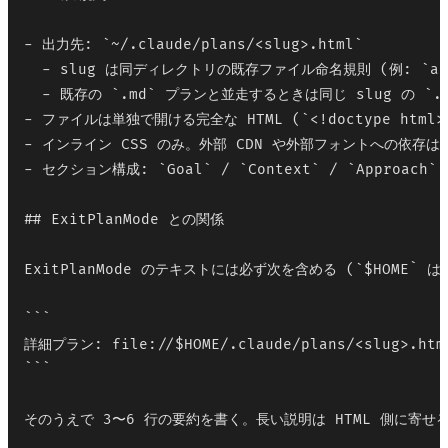
- 出力先: `~/.claude/plans/<slug>.html`

  - slug は同ディレクトリの既存ファイル命名規則 (例: `ai-ai
  - 既存の `.md` プランと並走するときは同じ slug の `.h
- ファイルは単独で開ける完全な HTML (`<!doctype html>`
- インライン CSS のみ。外部 CDN や外部フォントへの依存は
- セクション構成: `Goal` / `Context` / `Approach` / 
## ExitPlanMode との関係

ExitPlanMode のテキストには必ず次を含める (`$HOME` 
```

詳細プラン: file://$HOME/.claude/plans/<slug>.html
```

そのうえで 3〜6 行の要約を書く。長い説明は HTML 側に寄せる