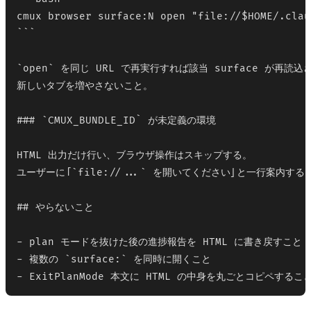
cmux browser surface:N open "file://$HOME/.clau
```

`open` を同じ URL で再実行すれば該当 surface が再読込
新しいタブを増やさないこと。

### `CMUX_BUNDLE_ID` が未定義の環境

HTML 出力だけ行い、ブラウザ操作はスキップする。

ユーザーに「`file://...` を開いてください」と一行案内する。
## やらないこと

- plan モードを抜けた後の進捗報告を HTML に書き戻すこと 
- 複数の `surface:` を同時に開くこと
