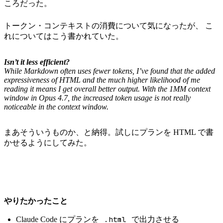
ころだった。
トークン・コンテキストの消費について気になったが、 こ
れについてはこう書かれていた。
Isn’t it less efficient?
While Markdown often uses fewer tokens, I’ve found that the added
expressiveness of HTML and the much higher likelihood of me
reading it means I get overall better output. With the 1MM context
window in Opus 4.7, the increased token usage is not really
noticeable in the context window.
まあそういうものか、と納得。試しにプランを HTML で書
かせるようにしてみた。
やりたかったこと
.html
Claude Code にプランを
で出力させる