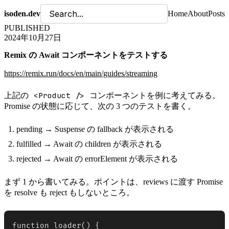
isoden.dev
Home
About
Posts
PUBLISHED
2024年10月27日
Remix の Await コンポーネントをテストする
https://remix.run/docs/en/main/guides/streaming
<Product />
上記の
コンポーネントを例に考えてみる。
Promise の状態に応じて、次の 3 つのテストを書く。
pending → Suspense の fallback が表示される
fulfilled → Await の children が表示される
rejected → Await の errorElement が表示される
まず 1 から書いてみる。ポイントは、reviews に渡す Promise
を resolve も reject もしないところ。
function loader() {
