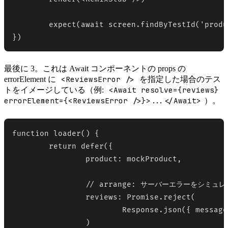
	expect(await screen.findByTestId('product-reviews')).toBeInTheDocument()

})
最後に 3。これは Await コンポーネントの props の
<ReviewsError />
errorElement に
を指定した場合のテス
<Await resolve={reviews}
トをイメージしている（例:
errorElement={<ReviewsError />}>...</Await>
）。
function loader() {

	return defer({

		product: mockProduct,

		// arrange: サーバーエラーをシミュレート

		reviews: Promise.reject(

			Response.json({ message: "something happened" }, { status: 500 }),

		)
