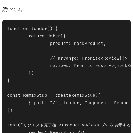
続いて 2。
function loader() {

	return defer({

		product: mockProduct,

		// arrange: Promise<Review[]> を返す

		reviews: Promise.resolve(mockReviews)

	})

} 

const RemixStub = createRemixStub([

	{ path: "/", loader, Component: Product }

])

test("リクエスト完了後 <ProductReviews /> を表示する",
	render(<RemixStub />)
