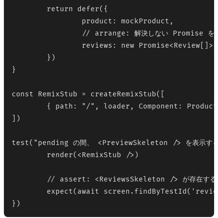
	return defer({

		product: mockProduct,

		// arrange: 解決しない Promise を返す

		reviews: new Promise<Review[]>(function noop() {})

	})

}

const RemixStub = createRemixStub([

	{ path: "/", loader, Component: Product }

])

test("pending の間、 <PreviewSkeleton /> を表示する"
	render(<RemixStub />)

	// assert: <ReviewsSkeleton /> が存在する

	expect(await screen.findByTestId('reviews-skeleton')).toBeInTheDocument()

})