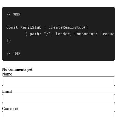
// 前略

const RemixStub = createRemixStub([

	{ path: "/", loader, Component: Product, ErrorBoundary }

])

// 後略
No comments yet
Name
Email
Comment