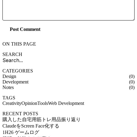
Post Comment
ON THIS PAGE
SEARCH
CATEGORIES
Design
(0)
Development
(0)
Notes
(0)
TAGS
Creativity
Opinion
Tools
Web Development
RECENT POSTS
購入した自宅用筋トレ用品振り返り
ClaudeをScreen Face化する
1H26 ゲームログ