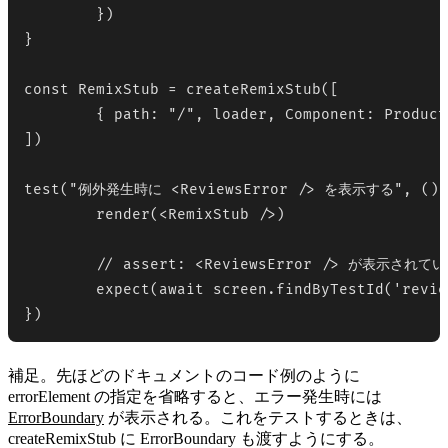
	})

} 

const RemixStub = createRemixStub([

	{ path: "/", loader, Component: Product }

])

test("例外発生時に <ReviewsError /> を表示する", () =
	render(<RemixStub />)

	// assert: <ReviewsError /> が表示されている

	expect(await screen.findByTestId('reviews-error')).toBeInTheDocument()

})
補足。先ほどのドキュメントのコード例のように
errorElement の指定を省略すると、エラー発生時には
ErrorBoundary
が表示される。これをテストするときは、
createRemixStub に ErrorBoundary も渡すようにする。